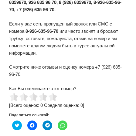
6359670, 926 635 96 70, 8 (926) 6359670, 8-926-635-96-
70, +7 (926) 635-96-70.
Если у вас есть пропущенный звонок или СМС с
номера
8-926-635-96-70
или часто звонят и бросают
трубку, оставьте, пожалуйста, отзыв на номер и вы
поможете другим людям быть в курсе актуальной
информации.
Смотрите ниже отзывы и оценку номера +7 (926) 635-
96-70.
Как Вы оцениваете этот номер?
[Всего оценок:
0
Средняя оценка:
0
]
Поделиться ссылкой:
Н
Н
Н
Н
а
а
а
а
ж
ж
ж
ж