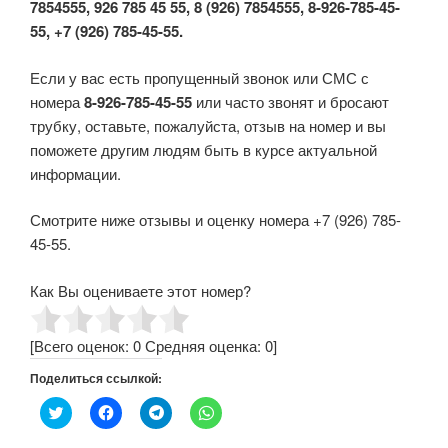
7854555, 926 785 45 55, 8 (926) 7854555, 8-926-785-45-
55, +7 (926) 785-45-55.
Если у вас есть пропущенный звонок или СМС с
номера
8-926-785-45-55
или часто звонят и бросают
трубку, оставьте, пожалуйста, отзыв на номер и вы
поможете другим людям быть в курсе актуальной
информации.
Смотрите ниже отзывы и оценку номера +7 (926) 785-
45-55.
Как Вы оцениваете этот номер?
[Всего оценок:
0
Средняя оценка:
0
]
Поделиться ссылкой:
Н
Н
Н
Н
а
а
а
а
ж
ж
ж
ж