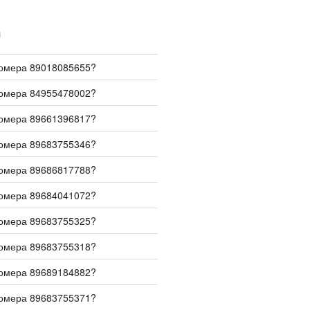
И
номера 89018085655?
номера 84955478002?
номера 89661396817?
номера 89683755346?
номера 89686817788?
номера 89684041072?
номера 89683755325?
номера 89683755318?
номера 89689184882?
номера 89683755371?