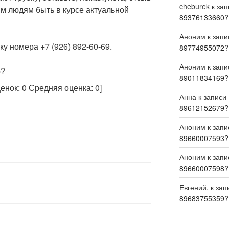
cheburek
к за
м людям быть в курсе актуальной
89376133660?
Аноним
к зап
у номера +7 (926) 892-60-69.
89774955072?
Аноним
к зап
р?
89011834169?
ценок:
0
Средняя оценка:
0
]
Анна
к записи
89612152679?
Аноним
к зап
89660007593?
Аноним
к зап
89660007598?
Евгений.
к зап
89683755359?