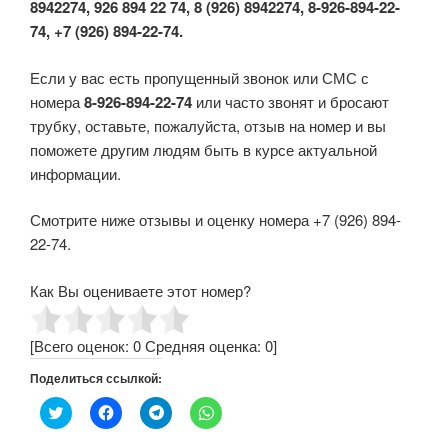
8942274, 926 894 22 74, 8 (926) 8942274, 8-926-894-22-
74, +7 (926) 894-22-74.
Если у вас есть пропущенный звонок или СМС с
номера
8-926-894-22-74
или часто звонят и бросают
трубку, оставьте, пожалуйста, отзыв на номер и вы
поможете другим людям быть в курсе актуальной
информации.
Смотрите ниже отзывы и оценку номера +7 (926) 894-
22-74.
Как Вы оцениваете этот номер?
[Всего оценок:
0
Средняя оценка:
0
]
Поделиться ссылкой:
Н
Н
Н
Н
а
а
а
а
ж
ж
ж
ж