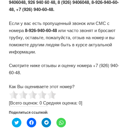
9406048, 926 940 60 48, 8 (926) 9406048, 8-926-940-60-
48, +7 (926) 940-60-48.
Если у вас есть пропущенный звонок или СМС с
номера
8-926-940-60-48
или часто звонят и бросают
трубку, оставьте, пожалуйста, отзыв на номер и вы
поможете другим людям быть в курсе актуальной
информации.
Смотрите ниже отзывы и оценку номера +7 (926) 940-
60-48.
Как Вы оцениваете этот номер?
[Всего оценок:
0
Средняя оценка:
0
]
Поделиться ссылкой:
Н
Н
Н
Н
а
а
а
а
ж
ж
ж
ж