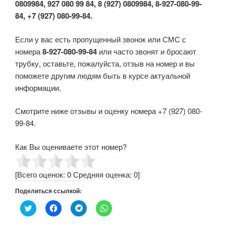
0809984, 927 080 99 84, 8 (927) 0809984, 8-927-080-99-
84, +7 (927) 080-99-84.
Если у вас есть пропущенный звонок или СМС с
номера
8-927-080-99-84
или часто звонят и бросают
трубку, оставьте, пожалуйста, отзыв на номер и вы
поможете другим людям быть в курсе актуальной
информации.
Смотрите ниже отзывы и оценку номера +7 (927) 080-
99-84.
Как Вы оцениваете этот номер?
[Всего оценок:
0
Средняя оценка:
0
]
Поделиться ссылкой:
Н
Н
Н
Н
а
а
а
а
ж
ж
ж
ж