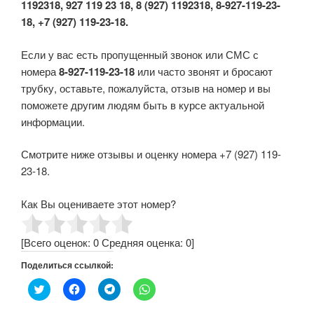
1192318, 927 119 23 18, 8 (927) 1192318, 8-927-119-23-
18, +7 (927) 119-23-18.
Если у вас есть пропущенный звонок или СМС с
номера
8-927-119-23-18
или часто звонят и бросают
трубку, оставьте, пожалуйста, отзыв на номер и вы
поможете другим людям быть в курсе актуальной
информации.
Смотрите ниже отзывы и оценку номера +7 (927) 119-
23-18.
Как Вы оцениваете этот номер?
[Всего оценок:
0
Средняя оценка:
0
]
Поделиться ссылкой:
Н
Н
Н
Н
а
а
а
а
ж
ж
ж
ж