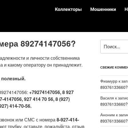
Коллекторы
Мошенники
Н
омера 89274147056?
адлежности и личности собственника
а и какому оператору он принадлежит.
СВЕЖИЕ КОММЕ
:
полезный.
Фиамурр
к за
89376133660?
89274147056:
+79274147056, 8 927
Василя
к запи
7-4147056, 927 414 70 56, 8 (927)
89376133660?
927) 414-70-56.
Аноним
к зап
 звонок или СМС с номера
8-927-414-
89376133660?
ют трубку, оставьте, пожалуйста, отзыв