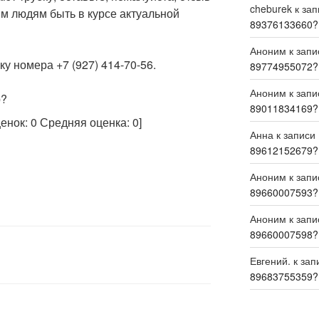
cheburek
к за
м людям быть в курсе актуальной
89376133660?
Аноним
к зап
у номера +7 (927) 414-70-56.
89774955072?
Аноним
к зап
р?
89011834169?
ценок:
0
Средняя оценка:
0
]
Анна
к записи
89612152679?
Аноним
к зап
89660007593?
Аноним
к зап
89660007598?
Евгений.
к зап
89683755359?