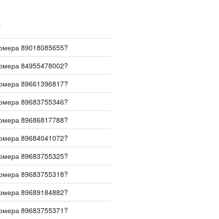
И
номера 89018085655?
номера 84955478002?
номера 89661396817?
номера 89683755346?
номера 89686817788?
номера 89684041072?
номера 89683755325?
номера 89683755318?
номера 89689184882?
номера 89683755371?