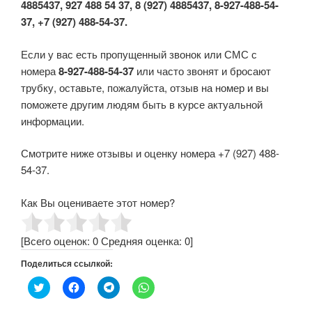
4885437, 927 488 54 37, 8 (927) 4885437, 8-927-488-54-
37, +7 (927) 488-54-37.
Если у вас есть пропущенный звонок или СМС с
номера
8-927-488-54-37
или часто звонят и бросают
трубку, оставьте, пожалуйста, отзыв на номер и вы
поможете другим людям быть в курсе актуальной
информации.
Смотрите ниже отзывы и оценку номера +7 (927) 488-
54-37.
Как Вы оцениваете этот номер?
[Всего оценок:
0
Средняя оценка:
0
]
Поделиться ссылкой:
Н
Н
Н
Н
а
а
а
а
ж
ж
ж
ж