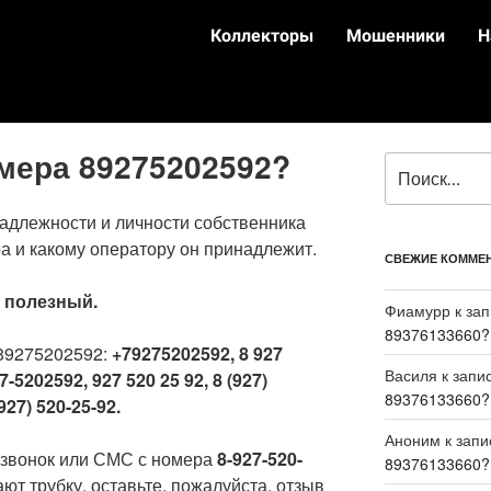
Коллекторы
Мошенники
Н
омера 89275202592?
адлежности и личности собственника
а и какому оператору он принадлежит.
СВЕЖИЕ КОММЕ
:
полезный.
Фиамурр
к за
89376133660?
89275202592:
+79275202592, 8 927
Василя
к запи
7-5202592, 927 520 25 92, 8 (927)
89376133660?
927) 520-25-92.
Аноним
к зап
 звонок или СМС с номера
8-927-520-
89376133660?
ют трубку, оставьте, пожалуйста, отзыв