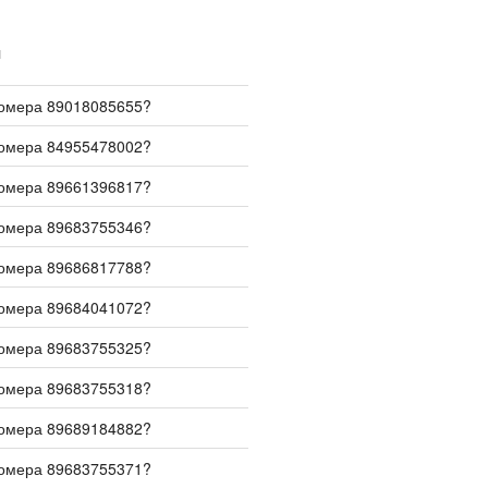
И
номера 89018085655?
номера 84955478002?
номера 89661396817?
номера 89683755346?
номера 89686817788?
номера 89684041072?
номера 89683755325?
номера 89683755318?
номера 89689184882?
номера 89683755371?