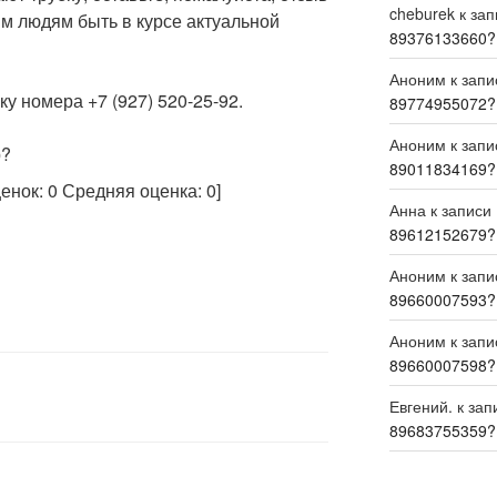
cheburek
к за
м людям быть в курсе актуальной
89376133660?
Аноним
к зап
у номера +7 (927) 520-25-92.
89774955072?
Аноним
к зап
р?
89011834169?
ценок:
0
Средняя оценка:
0
]
Анна
к записи
89612152679?
Аноним
к зап
89660007593?
Аноним
к зап
89660007598?
Евгений.
к зап
89683755359?