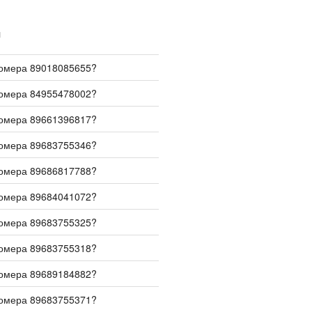
И
номера 89018085655?
номера 84955478002?
номера 89661396817?
номера 89683755346?
номера 89686817788?
номера 89684041072?
номера 89683755325?
номера 89683755318?
номера 89689184882?
номера 89683755371?