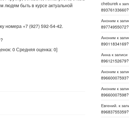
cheburek
к за
м людям быть в курсе актуальной
89376133660?
Аноним
к зап
у номера +7 (927) 592-54-42.
89774955072?
Аноним
к зап
р?
89011834169?
ценок:
0
Средняя оценка:
0
]
Анна
к записи
89612152679?
Аноним
к зап
89660007593?
Аноним
к зап
89660007598?
Евгений.
к зап
89683755359?