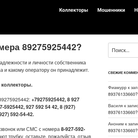
Коллекторы
Мошенники
Н
омера 89275925442?
адлежности и личности собственника
а и какому оператору он принадлежит.
СВЕЖИЕ КОММЕ
:
коллекторы.
Фиамурр
к за
89376133660?
89275925442:
+79275925442, 8 927
Василя
к запи
7-5925442, 927 592 54 42, 8 (927)
89376133660?
927) 592-54-42.
Аноним
к зап
 звонок или СМС с номера
8-927-592-
89376133660?
ют трубку, оставьте, пожалуйста, отзыв