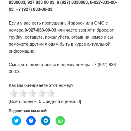
8330003, 927 833 00 03, 8 (927) 8330003, 8-927-833-00-
03, +7 (927) 833-00-03.
Если у вас есть пропущенный звонок или СМС с
номера
8-927-833-00-03
или часто звонят и бросают
трубку, оставьте, пожалуйста, отзыв на номер и вы
поможете другим людям быть в курсе актуальной
информации.
Смотрите ниже отзывы и оценку номера +7 (927) 833-
00-03.
Как Вы оцениваете этот номер?
[Всего оценок:
0
Средняя оценка:
0
]
Поделиться ссылкой:
Н
Н
Н
Н
а
а
а
а
ж
ж
ж
ж