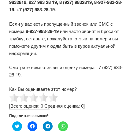
9832819, 927 983 28 19, 8 (927) 9832819, 8-927-983-28-
19, +7 (927) 983-28-19.
Если у вас есть пропущенный звонок или СМС с
номера
8-927-983-28-19
или часто звонят и бросают
трубку, оставьте, пожалуйста, отзыв на номер и вы
поможете другим людям быть в курсе актуальной
информации.
Смотрите ниже отзывы и оценку номера +7 (927) 983-
28-19.
Как Вы оцениваете этот номер?
[Всего оценок:
0
Средняя оценка:
0
]
Поделиться ссылкой:
Н
Н
Н
Н
а
а
а
а
ж
ж
ж
ж