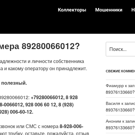
Коллекторы
Мошенники
Н
омера 89280066012?
адлежности и личности собственника
а и какому оператору он принадлежит.
СВЕЖИЕ КОММЕ
:
полезный.
Фиамурр
к за
89376133660?
89280066012:
+79280066012, 8 928
Василя
к запи
8-0066012, 928 006 60 12, 8 (928)
89376133660?
928) 006-60-12.
Аноним
к зап
 звонок или СМС с номера
8-928-006-
89376133660?
ют трубку, оставьте, пожалуйста, отзыв