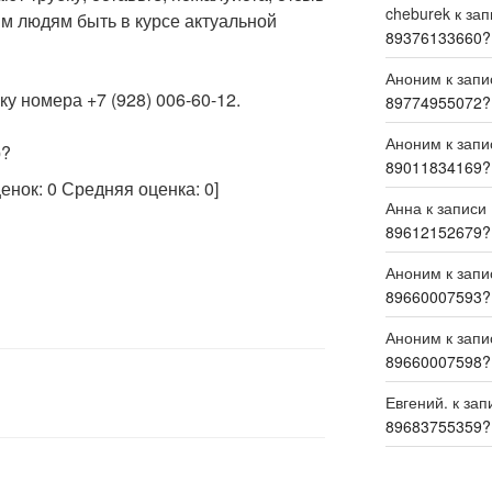
cheburek
к за
м людям быть в курсе актуальной
89376133660?
Аноним
к зап
у номера +7 (928) 006-60-12.
89774955072?
Аноним
к зап
р?
89011834169?
ценок:
0
Средняя оценка:
0
]
Анна
к записи
89612152679?
Аноним
к зап
89660007593?
Аноним
к зап
89660007598?
Евгений.
к зап
89683755359?