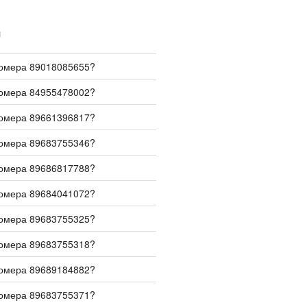
И
номера 89018085655?
номера 84955478002?
номера 89661396817?
номера 89683755346?
номера 89686817788?
номера 89684041072?
номера 89683755325?
номера 89683755318?
номера 89689184882?
номера 89683755371?