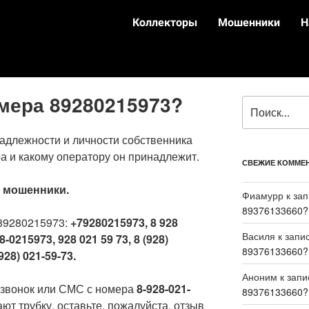
Коллекторы
Мошенники
Н
омера 89280215973?
адлежности и личности собственника
а и какому оператору он принадлежит.
СВЕЖИЕ КОММЕ
:
мошенники.
Фиамурр
к за
89376133660?
89280215973:
+79280215973, 8 928
Василя
к запи
8-0215973, 928 021 59 73, 8 (928)
89376133660?
928) 021-59-73.
Аноним
к зап
 звонок или СМС с номера
8-928-021-
89376133660?
ют трубку, оставьте, пожалуйста, отзыв