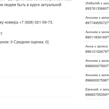
cheburek
к за
м людям быть в курсе актуальной
89376133660?
Аноним
к зап
у номера +7 (928) 021-59-73.
89774955072?
Аноним
к зап
р?
89011834169?
ценок:
0
Средняя оценка:
0
]
Анна
к записи
89612152679?
Аноним
к зап
89660007593?
Аноним
к зап
89660007598?
Евгений.
к зап
89683755359?