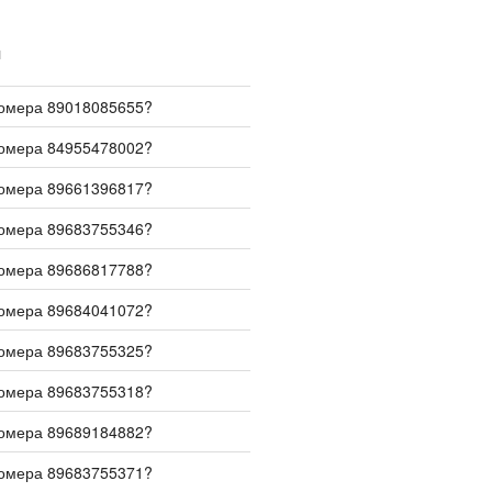
И
номера 89018085655?
номера 84955478002?
номера 89661396817?
номера 89683755346?
номера 89686817788?
номера 89684041072?
номера 89683755325?
номера 89683755318?
номера 89689184882?
номера 89683755371?