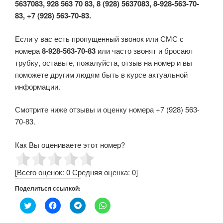
5637083, 928 563 70 83, 8 (928) 5637083, 8-928-563-70-
83, +7 (928) 563-70-83.
Если у вас есть пропущенный звонок или СМС с
номера
8-928-563-70-83
или часто звонят и бросают
трубку, оставьте, пожалуйста, отзыв на номер и вы
поможете другим людям быть в курсе актуальной
информации.
Смотрите ниже отзывы и оценку номера +7 (928) 563-
70-83.
Как Вы оцениваете этот номер?
[Всего оценок:
0
Средняя оценка:
0
]
Поделиться ссылкой:
Н
Н
Н
Н
а
а
а
а
ж
ж
ж
ж