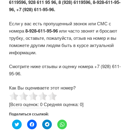
6119596, 928 611 95 96, 8 (928) 6119596, 8-928-611-95-
96, +7 (928) 611-95-96.
Если у вас есть пропущенный звонок или СМС с
номера
8-928-611-95-96
или часто звонят и бросают
трубку, оставьте, пожалуйста, отзыв на номер и вы
поможете другим людям быть в курсе актуальной
информации.
Смотрите ниже отзывы и оценку номера +7 (928) 611-
95-96.
Как Вы оцениваете этот номер?
[Всего оценок:
0
Средняя оценка:
0
]
Поделиться ссылкой:
Н
Н
Н
Н
а
а
а
а
ж
ж
ж
ж