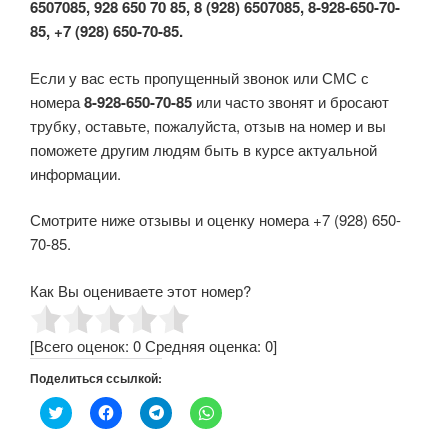
6507085, 928 650 70 85, 8 (928) 6507085, 8-928-650-70-
85, +7 (928) 650-70-85.
Если у вас есть пропущенный звонок или СМС с
номера
8-928-650-70-85
или часто звонят и бросают
трубку, оставьте, пожалуйста, отзыв на номер и вы
поможете другим людям быть в курсе актуальной
информации.
Смотрите ниже отзывы и оценку номера +7 (928) 650-
70-85.
Как Вы оцениваете этот номер?
[Всего оценок:
0
Средняя оценка:
0
]
Поделиться ссылкой:
Н
Н
Н
Н
а
а
а
а
ж
ж
ж
ж