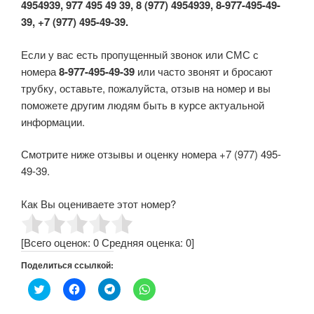
4954939, 977 495 49 39, 8 (977) 4954939, 8-977-495-49-
39, +7 (977) 495-49-39.
Если у вас есть пропущенный звонок или СМС с
номера
8-977-495-49-39
или часто звонят и бросают
трубку, оставьте, пожалуйста, отзыв на номер и вы
поможете другим людям быть в курсе актуальной
информации.
Смотрите ниже отзывы и оценку номера +7 (977) 495-
49-39.
Как Вы оцениваете этот номер?
[Всего оценок:
0
Средняя оценка:
0
]
Поделиться ссылкой:
Н
Н
Н
Н
а
а
а
а
ж
ж
ж
ж