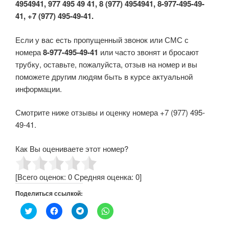
4954941, 977 495 49 41, 8 (977) 4954941, 8-977-495-49-
41, +7 (977) 495-49-41.
Если у вас есть пропущенный звонок или СМС с
номера
8-977-495-49-41
или часто звонят и бросают
трубку, оставьте, пожалуйста, отзыв на номер и вы
поможете другим людям быть в курсе актуальной
информации.
Смотрите ниже отзывы и оценку номера +7 (977) 495-
49-41.
Как Вы оцениваете этот номер?
[Всего оценок:
0
Средняя оценка:
0
]
Поделиться ссылкой:
Н
Н
Н
Н
а
а
а
а
ж
ж
ж
ж