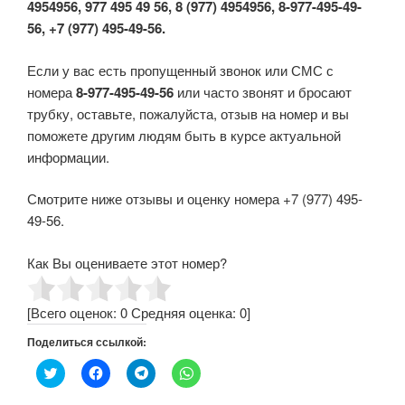
4954956, 977 495 49 56, 8 (977) 4954956, 8-977-495-49-
56, +7 (977) 495-49-56.
Если у вас есть пропущенный звонок или СМС с
номера
8-977-495-49-56
или часто звонят и бросают
трубку, оставьте, пожалуйста, отзыв на номер и вы
поможете другим людям быть в курсе актуальной
информации.
Смотрите ниже отзывы и оценку номера +7 (977) 495-
49-56.
Как Вы оцениваете этот номер?
[Всего оценок:
0
Средняя оценка:
0
]
Поделиться ссылкой:
Н
Н
Н
Н
а
а
а
а
ж
ж
ж
ж