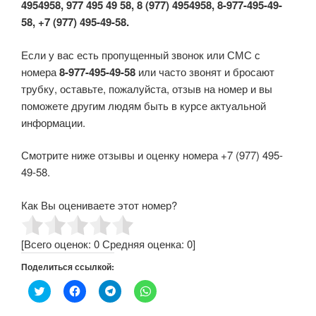
4954958, 977 495 49 58, 8 (977) 4954958, 8-977-495-49-
58, +7 (977) 495-49-58.
Если у вас есть пропущенный звонок или СМС с
номера
8-977-495-49-58
или часто звонят и бросают
трубку, оставьте, пожалуйста, отзыв на номер и вы
поможете другим людям быть в курсе актуальной
информации.
Смотрите ниже отзывы и оценку номера +7 (977) 495-
49-58.
Как Вы оцениваете этот номер?
[Всего оценок:
0
Средняя оценка:
0
]
Поделиться ссылкой:
Н
Н
Н
Н
а
а
а
а
ж
ж
ж
ж