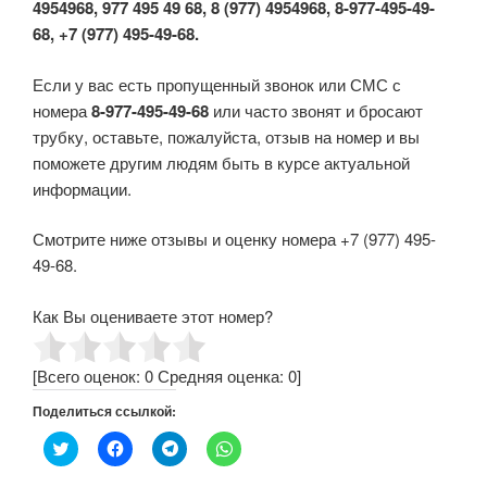
4954968, 977 495 49 68, 8 (977) 4954968, 8-977-495-49-
68, +7 (977) 495-49-68.
Если у вас есть пропущенный звонок или СМС с
номера
8-977-495-49-68
или часто звонят и бросают
трубку, оставьте, пожалуйста, отзыв на номер и вы
поможете другим людям быть в курсе актуальной
информации.
Смотрите ниже отзывы и оценку номера +7 (977) 495-
49-68.
Как Вы оцениваете этот номер?
[Всего оценок:
0
Средняя оценка:
0
]
Поделиться ссылкой:
Н
Н
Н
Н
а
а
а
а
ж
ж
ж
ж