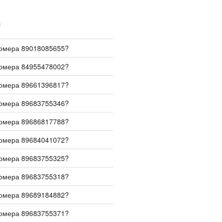
И
номера 89018085655?
номера 84955478002?
номера 89661396817?
номера 89683755346?
номера 89686817788?
номера 89684041072?
номера 89683755325?
номера 89683755318?
номера 89689184882?
номера 89683755371?