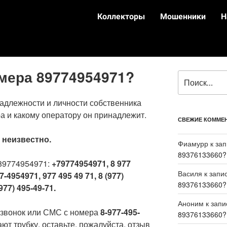
Коллекторы
Мошенники
Н
омера 89774954971?
адлежности и личности собственника
а и какому оператору он принадлежит.
СВЕЖИЕ КОММЕ
:
неизвестно.
Фиамурр
к за
89376133660?
89774954971:
+79774954971, 8 977
Василя
к запи
7-4954971, 977 495 49 71, 8 (977)
89376133660?
977) 495-49-71.
Аноним
к зап
 звонок или СМС с номера
8-977-495-
89376133660?
ют трубку, оставьте, пожалуйста, отзыв