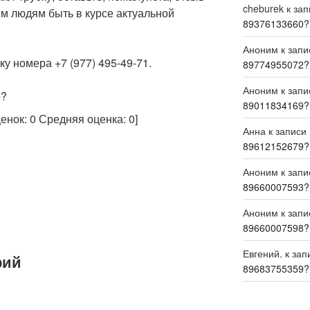
cheburek
к за
м людям быть в курсе актуальной
89376133660?
Аноним
к зап
у номера +7 (977) 495-49-71.
89774955072?
Аноним
к зап
р?
89011834169?
ценок:
0
Средняя оценка:
0
]
Анна
к записи
89612152679?
Аноним
к зап
89660007593?
Аноним
к зап
89660007598?
Евгений.
к зап
рий
89683755359?