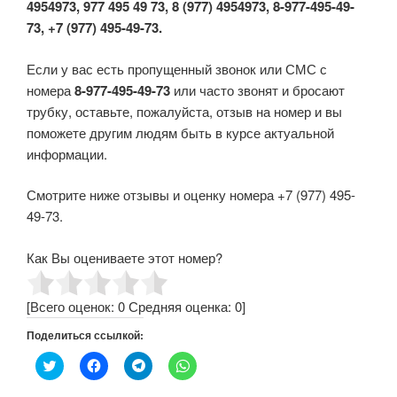
4954973, 977 495 49 73, 8 (977) 4954973, 8-977-495-49-
73, +7 (977) 495-49-73.
Если у вас есть пропущенный звонок или СМС с
номера
8-977-495-49-73
или часто звонят и бросают
трубку, оставьте, пожалуйста, отзыв на номер и вы
поможете другим людям быть в курсе актуальной
информации.
Смотрите ниже отзывы и оценку номера +7 (977) 495-
49-73.
Как Вы оцениваете этот номер?
[Всего оценок:
0
Средняя оценка:
0
]
Поделиться ссылкой:
Н
Н
Н
Н
а
а
а
а
ж
ж
ж
ж