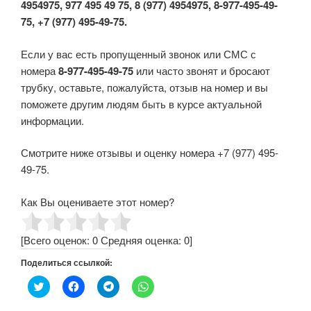
4954975, 977 495 49 75, 8 (977) 4954975, 8-977-495-49-
75, +7 (977) 495-49-75.
Если у вас есть пропущенный звонок или СМС с
номера
8-977-495-49-75
или часто звонят и бросают
трубку, оставьте, пожалуйста, отзыв на номер и вы
поможете другим людям быть в курсе актуальной
информации.
Смотрите ниже отзывы и оценку номера +7 (977) 495-
49-75.
Как Вы оцениваете этот номер?
[Всего оценок:
0
Средняя оценка:
0
]
Поделиться ссылкой:
Н
Н
Н
Н
а
а
а
а
ж
ж
ж
ж