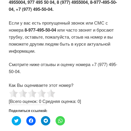
4955004, 977 495 50 04, 8 (977) 4955004, 8-977-495-50-
04, +7 (977) 495-50-04.
Если у вас есть пропущенный звонок или СМС с
номера
8-977-495-50-04
или часто звонят и бросают
трубку, оставьте, пожалуйста, отзыв на номер и вы
поможете другим людям быть в курсе актуальной
информации.
Смотрите ниже отзывы и оценку номера +7 (977) 495-
50-04.
Как Вы оцениваете этот номер?
[Всего оценок:
0
Средняя оценка:
0
]
Поделиться ссылкой:
Н
Н
Н
Н
а
а
а
а
ж
ж
ж
ж