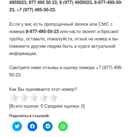
4955023, 977 495 50 23, 8 (977) 4955023, 8-977-495-50-
23, +7 (977) 495-50-23.
Если у вас есть пропущенный звонок или СМС с
номера
8-977-495-50-23
или часто звонят и бросают
трубку, оставьте, пожалуйста, отзыв на номер и вы
поможете другим людям быть в курсе актуальной
информации.
Смотрите ниже отзывы и оценку номера +7 (977) 495-
50-23.
Как Вы оцениваете этот номер?
[Всего оценок:
0
Средняя оценка:
0
]
Поделиться ссылкой:
Н
Н
Н
Н
а
а
а
а
ж
ж
ж
ж