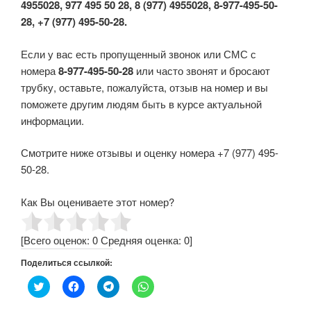
4955028, 977 495 50 28, 8 (977) 4955028, 8-977-495-50-
28, +7 (977) 495-50-28.
Если у вас есть пропущенный звонок или СМС с
номера
8-977-495-50-28
или часто звонят и бросают
трубку, оставьте, пожалуйста, отзыв на номер и вы
поможете другим людям быть в курсе актуальной
информации.
Смотрите ниже отзывы и оценку номера +7 (977) 495-
50-28.
Как Вы оцениваете этот номер?
[Всего оценок:
0
Средняя оценка:
0
]
Поделиться ссылкой:
Н
Н
Н
Н
а
а
а
а
ж
ж
ж
ж