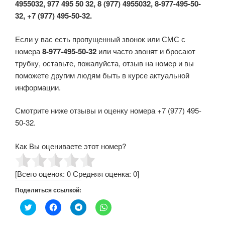
4955032, 977 495 50 32, 8 (977) 4955032, 8-977-495-50-
32, +7 (977) 495-50-32.
Если у вас есть пропущенный звонок или СМС с
номера
8-977-495-50-32
или часто звонят и бросают
трубку, оставьте, пожалуйста, отзыв на номер и вы
поможете другим людям быть в курсе актуальной
информации.
Смотрите ниже отзывы и оценку номера +7 (977) 495-
50-32.
Как Вы оцениваете этот номер?
[Всего оценок:
0
Средняя оценка:
0
]
Поделиться ссылкой:
Н
Н
Н
Н
а
а
а
а
ж
ж
ж
ж