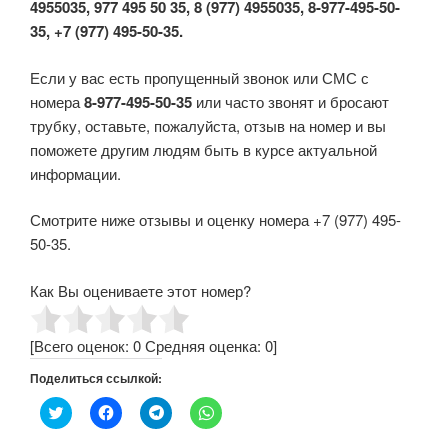
4955035, 977 495 50 35, 8 (977) 4955035, 8-977-495-50-
35, +7 (977) 495-50-35.
Если у вас есть пропущенный звонок или СМС с
номера
8-977-495-50-35
или часто звонят и бросают
трубку, оставьте, пожалуйста, отзыв на номер и вы
поможете другим людям быть в курсе актуальной
информации.
Смотрите ниже отзывы и оценку номера +7 (977) 495-
50-35.
Как Вы оцениваете этот номер?
[Всего оценок:
0
Средняя оценка:
0
]
Поделиться ссылкой:
Н
Н
Н
Н
а
а
а
а
ж
ж
ж
ж