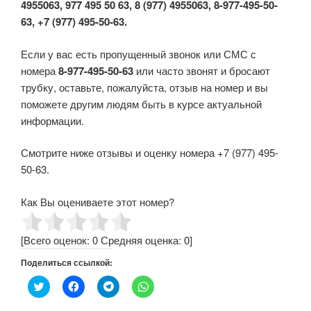
4955063, 977 495 50 63, 8 (977) 4955063, 8-977-495-50-
63, +7 (977) 495-50-63.
Если у вас есть пропущенный звонок или СМС с
номера
8-977-495-50-63
или часто звонят и бросают
трубку, оставьте, пожалуйста, отзыв на номер и вы
поможете другим людям быть в курсе актуальной
информации.
Смотрите ниже отзывы и оценку номера +7 (977) 495-
50-63.
Как Вы оцениваете этот номер?
[Всего оценок:
0
Средняя оценка:
0
]
Поделиться ссылкой:
Н
Н
Н
Н
а
а
а
а
ж
ж
ж
ж