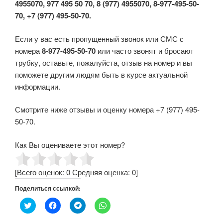
4955070, 977 495 50 70, 8 (977) 4955070, 8-977-495-50-
70, +7 (977) 495-50-70.
Если у вас есть пропущенный звонок или СМС с
номера
8-977-495-50-70
или часто звонят и бросают
трубку, оставьте, пожалуйста, отзыв на номер и вы
поможете другим людям быть в курсе актуальной
информации.
Смотрите ниже отзывы и оценку номера +7 (977) 495-
50-70.
Как Вы оцениваете этот номер?
[Всего оценок:
0
Средняя оценка:
0
]
Поделиться ссылкой:
Н
Н
Н
Н
а
а
а
а
ж
ж
ж
ж