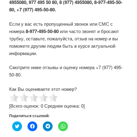
4955080, 977 495 50 80, 8 (977) 4955080, 8-977-495-50-
80, +7 (977) 495-50-80.
Если у вас есть пропущенный звонок или СМС с
номера
8-977-495-50-80
или часто звонят и бросают
трубку, оставьте, пожалуйста, отзыв на номер и вы
поможете другим людям быть в курсе актуальной
информации.
Смотрите ниже отзывы и оценку номера +7 (977) 495-
50-80.
Как Вы оцениваете этот номер?
[Всего оценок:
0
Средняя оценка:
0
]
Поделиться ссылкой:
Н
Н
Н
Н
а
а
а
а
ж
ж
ж
ж