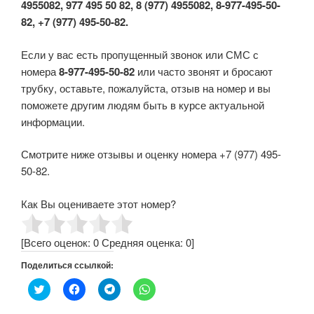
4955082, 977 495 50 82, 8 (977) 4955082, 8-977-495-50-
82, +7 (977) 495-50-82.
Если у вас есть пропущенный звонок или СМС с
номера
8-977-495-50-82
или часто звонят и бросают
трубку, оставьте, пожалуйста, отзыв на номер и вы
поможете другим людям быть в курсе актуальной
информации.
Смотрите ниже отзывы и оценку номера +7 (977) 495-
50-82.
Как Вы оцениваете этот номер?
[Всего оценок:
0
Средняя оценка:
0
]
Поделиться ссылкой:
Н
Н
Н
Н
а
а
а
а
ж
ж
ж
ж