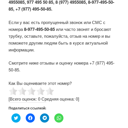
4955085, 977 495 50 85, 8 (977) 4955085, 8-977-495-50-
85, +7 (977) 495-50-85.
Если у вас есть пропущенный звонок или СМС с
номера
8-977-495-50-85
или часто звонят и бросают
трубку, оставьте, пожалуйста, отзыв на номер и вы
поможете другим людям быть в курсе актуальной
информации.
Смотрите ниже отзывы и оценку номера +7 (977) 495-
50-85.
Как Вы оцениваете этот номер?
[Всего оценок:
0
Средняя оценка:
0
]
Поделиться ссылкой:
Н
Н
Н
Н
а
а
а
а
ж
ж
ж
ж