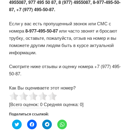
4955087, 977 495 50 87, 8 (977) 4955087, 8-977-495-50-
87, +7 (977) 495-50-87.
Если у вас есть пропущенный звонок или СМС с
номера
8-977-495-50-87
или часто звонят и бросают
трубку, оставьте, пожалуйста, отзыв на номер и вы
поможете другим людям быть в курсе актуальной
информации.
Смотрите ниже отзывы и оценку номера +7 (977) 495-
50-87.
Как Вы оцениваете этот номер?
[Всего оценок:
0
Средняя оценка:
0
]
Поделиться ссылкой:
Н
Н
Н
Н
а
а
а
а
ж
ж
ж
ж