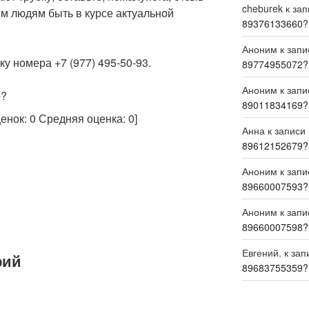
cheburek
к за
м людям быть в курсе актуальной
89376133660?
Аноним
к зап
у номера +7 (977) 495-50-93.
89774955072?
Аноним
к зап
р?
89011834169?
ценок:
0
Средняя оценка:
0
]
Анна
к записи
89612152679?
Аноним
к зап
89660007593?
Аноним
к зап
89660007598?
Евгений.
к зап
рий
89683755359?