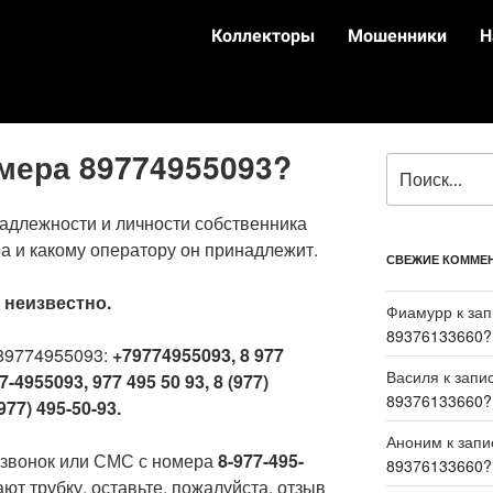
Коллекторы
Мошенники
Н
омера 89774955093?
адлежности и личности собственника
а и какому оператору он принадлежит.
СВЕЖИЕ КОММЕ
:
неизвестно.
Фиамурр
к за
89376133660?
89774955093:
+79774955093, 8 977
Василя
к запи
7-4955093, 977 495 50 93, 8 (977)
89376133660?
977) 495-50-93.
Аноним
к зап
 звонок или СМС с номера
8-977-495-
89376133660?
ют трубку, оставьте, пожалуйста, отзыв