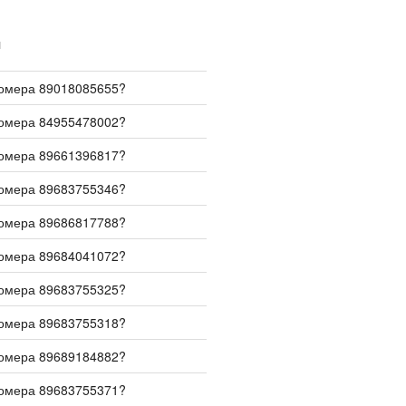
И
номера 89018085655?
номера 84955478002?
номера 89661396817?
номера 89683755346?
номера 89686817788?
номера 89684041072?
номера 89683755325?
номера 89683755318?
номера 89689184882?
номера 89683755371?