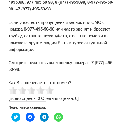
4955098, 977 495 50 98, 8 (977) 4955098, 8-977-495-50-
98, +7 (977) 495-50-98.
Если у вас есть пропущенный звонок или СМС с
номера
8-977-495-50-98
или часто звонят и бросают
трубку, оставьте, пожалуйста, отзыв на номер и вы
поможете другим людям быть в курсе актуальной
информации.
Смотрите ниже отзывы и оценку номера +7 (977) 495-
50-98.
Как Вы оцениваете этот номер?
[Всего оценок:
0
Средняя оценка:
0
]
Поделиться ссылкой:
Н
Н
Н
Н
а
а
а
а
ж
ж
ж
ж