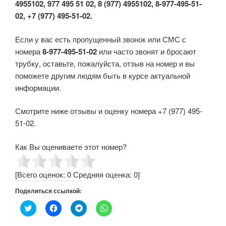
4955102, 977 495 51 02, 8 (977) 4955102, 8-977-495-51-
02, +7 (977) 495-51-02.
Если у вас есть пропущенный звонок или СМС с
номера
8-977-495-51-02
или часто звонят и бросают
трубку, оставьте, пожалуйста, отзыв на номер и вы
поможете другим людям быть в курсе актуальной
информации.
Смотрите ниже отзывы и оценку номера +7 (977) 495-
51-02.
Как Вы оцениваете этот номер?
[Всего оценок:
0
Средняя оценка:
0
]
Поделиться ссылкой:
Н
Н
Н
Н
а
а
а
а
ж
ж
ж
ж