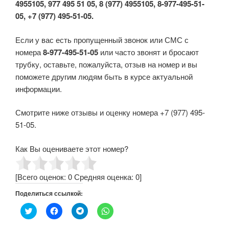
4955105, 977 495 51 05, 8 (977) 4955105, 8-977-495-51-
05, +7 (977) 495-51-05.
Если у вас есть пропущенный звонок или СМС с
номера
8-977-495-51-05
или часто звонят и бросают
трубку, оставьте, пожалуйста, отзыв на номер и вы
поможете другим людям быть в курсе актуальной
информации.
Смотрите ниже отзывы и оценку номера +7 (977) 495-
51-05.
Как Вы оцениваете этот номер?
[Всего оценок:
0
Средняя оценка:
0
]
Поделиться ссылкой:
Н
Н
Н
Н
а
а
а
а
ж
ж
ж
ж