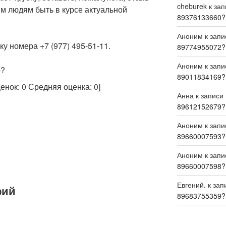
cheburek
к за
м людям быть в курсе актуальной
89376133660?
Аноним
к зап
у номера +7 (977) 495-51-11.
89774955072?
Аноним
к зап
р?
89011834169?
ценок:
0
Средняя оценка:
0
]
Анна
к записи
89612152679?
Аноним
к зап
89660007593?
Аноним
к зап
89660007598?
Евгений.
к зап
рий
89683755359?