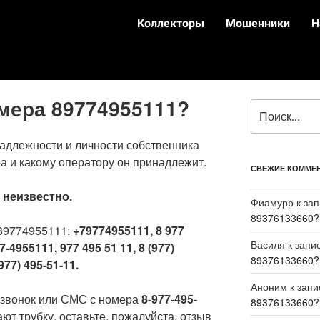
Коллекторы
Мошенники
Н
омера 89774955111?
адлежности и личности собственника
а и какому оператору он принадлежит.
СВЕЖИЕ КОММЕ
:
неизвестно.
Фиамурр
к за
89376133660?
89774955111:
+79774955111, 8 977
Василя
к запи
7-4955111, 977 495 51 11, 8 (977)
89376133660?
977) 495-51-11.
Аноним
к зап
 звонок или СМС с номера
8-977-495-
89376133660?
ют трубку, оставьте, пожалуйста, отзыв