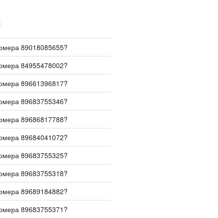
И
номера 89018085655?
номера 84955478002?
номера 89661396817?
номера 89683755346?
номера 89686817788?
номера 89684041072?
номера 89683755325?
номера 89683755318?
номера 89689184882?
номера 89683755371?