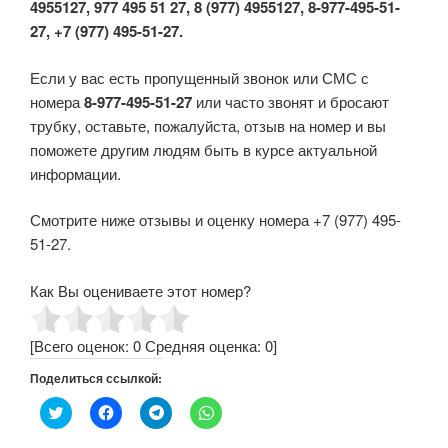
4955127, 977 495 51 27, 8 (977) 4955127, 8-977-495-51-
27, +7 (977) 495-51-27.
Если у вас есть пропущенный звонок или СМС с
номера
8-977-495-51-27
или часто звонят и бросают
трубку, оставьте, пожалуйста, отзыв на номер и вы
поможете другим людям быть в курсе актуальной
информации.
Смотрите ниже отзывы и оценку номера +7 (977) 495-
51-27.
Как Вы оцениваете этот номер?
[Всего оценок:
0
Средняя оценка:
0
]
Поделиться ссылкой:
Н
Н
Н
Н
а
а
а
а
ж
ж
ж
ж