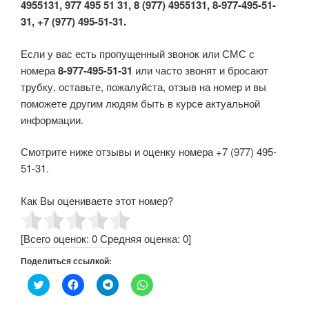
4955131, 977 495 51 31, 8 (977) 4955131, 8-977-495-51-
31, +7 (977) 495-51-31.
Если у вас есть пропущенный звонок или СМС с
номера
8-977-495-51-31
или часто звонят и бросают
трубку, оставьте, пожалуйста, отзыв на номер и вы
поможете другим людям быть в курсе актуальной
информации.
Смотрите ниже отзывы и оценку номера +7 (977) 495-
51-31.
Как Вы оцениваете этот номер?
[Всего оценок:
0
Средняя оценка:
0
]
Поделиться ссылкой:
Н
Н
Н
Н
а
а
а
а
ж
ж
ж
ж