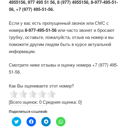
4955156, 977 495 51 56, 8 (977) 4955156, 8-977-495-51-
56, +7 (977) 495-51-56.
Если у вас есть пропущенный звонок или СМС с
номера
8-977-495-51-56
или часто звонят и бросают
трубку, оставьте, пожалуйста, отзыв на номер и вы
поможете другим людям быть в курсе актуальной
информации.
Смотрите ниже отзывы и оценку номера +7 (977) 495-
51-56.
Как Вы оцениваете этот номер?
[Всего оценок:
0
Средняя оценка:
0
]
Поделиться ссылкой:
Н
Н
Н
Н
а
а
а
а
ж
ж
ж
ж