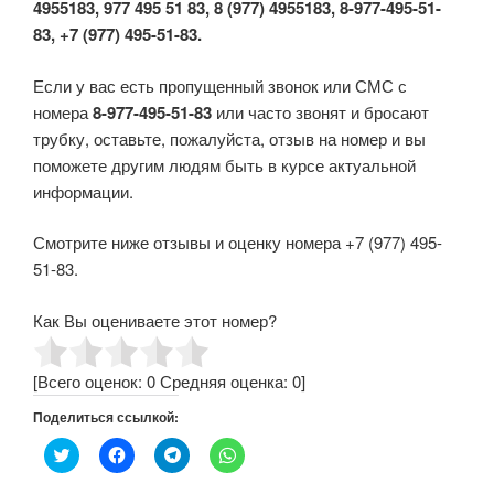
4955183, 977 495 51 83, 8 (977) 4955183, 8-977-495-51-
83, +7 (977) 495-51-83.
Если у вас есть пропущенный звонок или СМС с
номера
8-977-495-51-83
или часто звонят и бросают
трубку, оставьте, пожалуйста, отзыв на номер и вы
поможете другим людям быть в курсе актуальной
информации.
Смотрите ниже отзывы и оценку номера +7 (977) 495-
51-83.
Как Вы оцениваете этот номер?
[Всего оценок:
0
Средняя оценка:
0
]
Поделиться ссылкой:
Н
Н
Н
Н
а
а
а
а
ж
ж
ж
ж