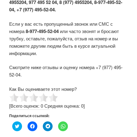
4955204, 977 495 52 04, 8 (977) 4955204, 8-977-495-52-
04, +7 (977) 495-52-04.
Если у вас есть пропущенный звонок или СМС с
номера
8-977-495-52-04
или часто звонят и бросают
трубку, оставьте, пожалуйста, отзыв на номер и вы
поможете другим людям быть в курсе актуальной
информации.
Смотрите ниже отзывы и оценку номера +7 (977) 495-
52-04.
Как Вы оцениваете этот номер?
[Всего оценок:
0
Средняя оценка:
0
]
Поделиться ссылкой:
Н
Н
Н
Н
а
а
а
а
ж
ж
ж
ж