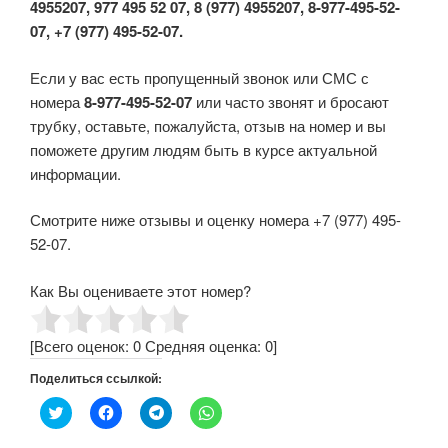
4955207, 977 495 52 07, 8 (977) 4955207, 8-977-495-52-
07, +7 (977) 495-52-07.
Если у вас есть пропущенный звонок или СМС с
номера
8-977-495-52-07
или часто звонят и бросают
трубку, оставьте, пожалуйста, отзыв на номер и вы
поможете другим людям быть в курсе актуальной
информации.
Смотрите ниже отзывы и оценку номера +7 (977) 495-
52-07.
Как Вы оцениваете этот номер?
[Всего оценок:
0
Средняя оценка:
0
]
Поделиться ссылкой:
Н
Н
Н
Н
а
а
а
а
ж
ж
ж
ж