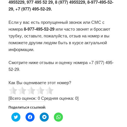
4955229, 977 495 52 29, 8 (977) 4955229, 8-977-495-52-
29, +7 (977) 495-52-29.
Если у вас есть пропущенный звонок или СМС с
номера
8-977-495-52-29
или часто звонят и бросают
трубку, оставьте, пожалуйста, отзыв на номер и вы
поможете другим людям быть в курсе актуальной
информации.
Смотрите ниже отзывы и оценку номера +7 (977) 495-
52-29.
Как Вы оцениваете этот номер?
[Всего оценок:
0
Средняя оценка:
0
]
Поделиться ссылкой:
Н
Н
Н
Н
а
а
а
а
ж
ж
ж
ж