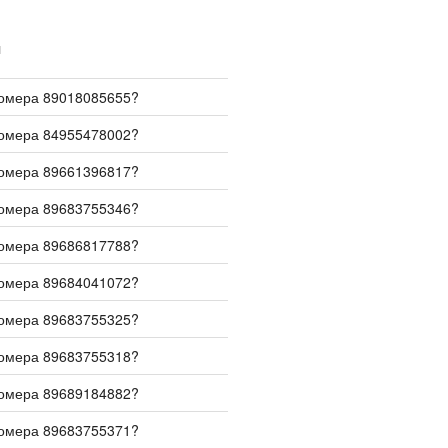
И
номера 89018085655?
номера 84955478002?
номера 89661396817?
номера 89683755346?
номера 89686817788?
номера 89684041072?
номера 89683755325?
номера 89683755318?
номера 89689184882?
номера 89683755371?