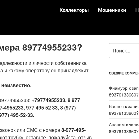
Коллекторы
Мошенники
Н
омера 89774955233?
адлежности и личности собственника
а и какому оператору он принадлежит.
СВЕЖИЕ КОММЕ
:
неизвестно.
Фиамурр
к за
89376133660?
89774955233:
+79774955233, 8 977
Василя
к запи
7-4955233, 977 495 52 33, 8 (977)
89376133660?
977) 495-52-33.
Аноним
к зап
 звонок или СМС с номера
8-977-495-
89376133660?
ют трубку, оставьте, пожалуйста, отзыв