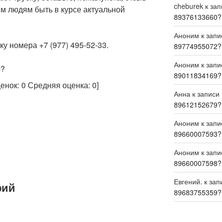
cheburek
к за
м людям быть в курсе актуальной
89376133660?
Аноним
к зап
у номера +7 (977) 495-52-33.
89774955072?
Аноним
к зап
р?
89011834169?
ценок:
0
Средняя оценка:
0
]
Анна
к записи
89612152679?
Аноним
к зап
89660007593?
Аноним
к зап
89660007598?
Евгений.
к зап
рий
89683755359?